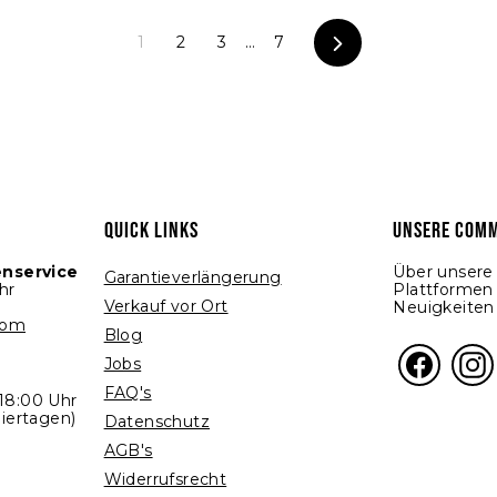
1
2
3
…
7
Vorwärts
QUICK LINKS
UNSERE COMM
enservice
Über unsere 
Garantieverlängerung
hr
Plattformen
Verkauf vor Ort
Neuigkeiten
com
Blog
Facebo
I
Jobs
FAQ's
 18:00 Uhr
iertagen)
Datenschutz
AGB's
Widerrufsrecht