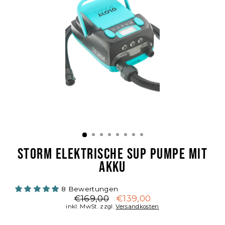
STORM ELEKTRISCHE SUP PUMPE MIT
AKKU
8 Bewertungen
€169,00
€139,00
Normaler
Sonderpreis
inkl. MwSt. zzgl.
Versandkosten
Preis