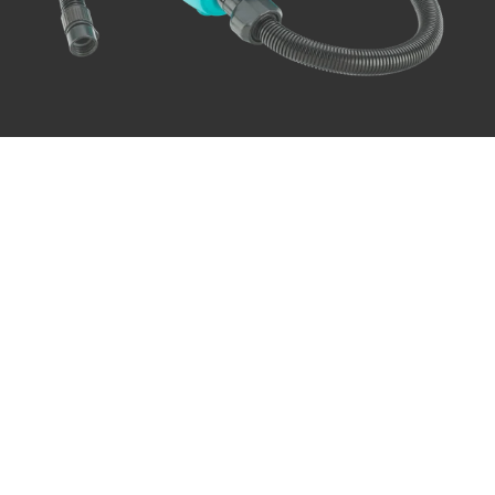
Dein Board in 9min auf 15 PSI
Erlebe eine Revolution im Stand Up Paddling mit
unserer neuen elektrischen SUP-Pumpe mit Akku.
Sie bringt dein Board in 9 Minuten pro Board auf
15 PSI. Kein lästiges Pumpen mehr, sondern mehr
Zeit für unvergessliche Abenteuer auf dem
Wasser. Mit unserer Pumpe bist du blitzschnell
startklar und kannst das Paddeln in vollen Zügen
genießen.