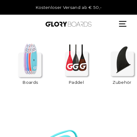
Direkt
zum
Kostenloser Versand ab € 50,-
Inhalt
Boards
Paddel
Zubehör