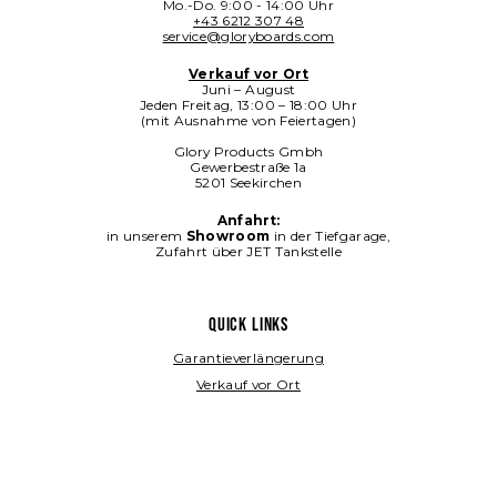
Mo.-Do. 9:00 - 14:00 Uhr
+43 6212 307 48
service@gloryboards.com
Verkauf vor Ort
Juni – August
Jeden Freitag, 13:00 – 18:00 Uhr
(mit Ausnahme von Feiertagen)
Glory Products Gmbh
Gewerbestraße 1a
5201 Seekirchen
Anfahrt:
in unserem
Showroom
in der Tiefgarage,
Zufahrt über JET Tankstelle
QUICK LINKS
Garantieverlängerung
Verkauf vor Ort
Blog
Jobs
FAQ's
Datenschutz