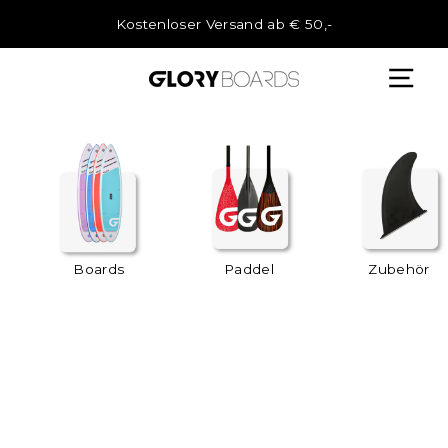
Direkt
zum
Kostenloser Versand ab € 50,-
Inhalt
Boards
Paddel
Zubehör